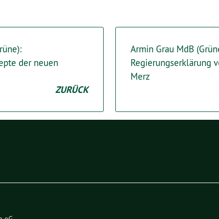
rüne):
Armin Grau MdB (Grüne
epte der neuen
Regierungserklärung 
Merz
ZURÜCK
o eG
.