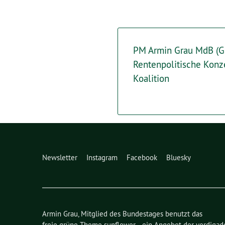
PM Armin Grau MdB (G
Rentenpolitische Konz
Koalition
Newsletter
Instagram
Facebook
Bluesky
Armin Grau, Mitglied des Bundestages benutzt das
freie grüne Theme
sunflower
‐ ein Angebot der
verdigad