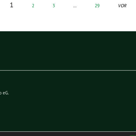
1
2
3
…
29
VOR
o eG
.