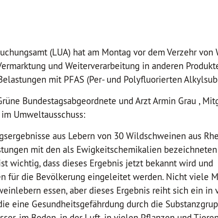
uchungsamt (LUA) hat am Montag vor dem Verzehr von 
Vermarktung und Weiterverarbeitung in anderen Produkte
elastungen mit PFAS (Per- und Polyfluorierten Alkylsub
 Grüne Bundestagsabgeordnete und Arzt Armin Grau , Mit
 im Umweltausschuss:
gsergebnisse aus Lebern von 30 Wildschweinen aus Rhe
tungen mit den als Ewigkeitschemikalien bezeichneten
ist wichtig, dass dieses Ergebnis jetzt bekannt wird und
für die Bevölkerung eingeleitet werden. Nicht viele
einlebern essen, aber dieses Ergebnis reiht sich ein in 
die eine Gesundheitsgefährdung durch die Substanzgrup
ser, im Boden, in der Luft, in vielen Pflanzen und Tieren