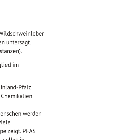
Wildschweinleber
n untersagt.
stanzen).
glied im
inland-Pfalz
 Chemikalien
 Menschen werden
viele
pe zeigt. PFAS
, selbst in