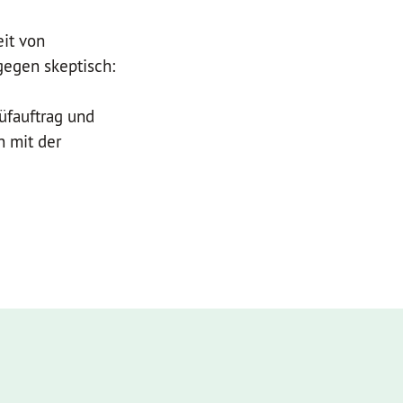
eit von
gegen skeptisch:
üfauftrag und
n mit der