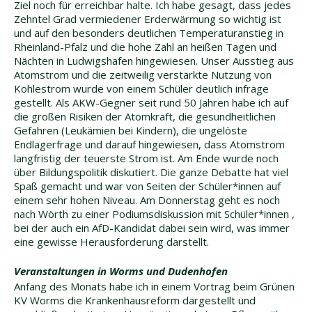
Ziel noch für erreichbar halte. Ich habe gesagt, dass jedes
Zehntel Grad vermiedener Erderwärmung so wichtig ist
und auf den besonders deutlichen Temperaturanstieg in
Rheinland-Pfalz und die hohe Zahl an heißen Tagen und
Nächten in Ludwigshafen hingewiesen. Unser Ausstieg aus
Atomstrom und die zeitweilig verstärkte Nutzung von
Kohlestrom wurde von einem Schüler deutlich infrage
gestellt. Als AKW-Gegner seit rund 50 Jahren habe ich auf
die großen Risiken der Atomkraft, die gesundheitlichen
Gefahren (Leukämien bei Kindern), die ungelöste
Endlagerfrage und darauf hingewiesen, dass Atomstrom
langfristig der teuerste Strom ist. Am Ende wurde noch
über Bildungspolitik diskutiert. Die ganze Debatte hat viel
Spaß gemacht und war von Seiten der Schüler*innen auf
einem sehr hohen Niveau.
Am Donnerstag geht es noch
nach Wörth zu einer Podiumsdiskussion mit Schüler*innen ,
bei der auch ein AfD-Kandidat dabei sein wird, was immer
eine gewisse Herausforderung darstellt.
Veranstaltungen in Worms und Dudenhofen
Anfang des Monats habe ich in einem Vortrag beim Grünen
KV Worms die Krankenhausreform dargestellt und